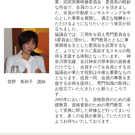
業」武田実務研修委員会 委員長の軽妙
な司会で、全員のコメントを頂きまし
た。全員が不動産コンサルティングを中
心とした事業を展開し、適正な報酬をい
ただけるようになりたいという発言が目
立ちました。
協議会では、三周年を迎え専門委員会を
6委員会に増やし、専門教育とともに事
業開発を主とした委員会を設置するな
ど、よりビジネスに直結するスキルの取
得を支援する体制となっています。 神
奈川県宅建、全日神奈川県本部の資格者
だけでなく、会員すべてを会員とする当
協議会が果たす役割は今後も重要なもの
となります。役員一同、会員の事業を支
菅野 美和子 講師
援する企画を提供し、専門知識の取得に
お役立ていただきたいと願うところで
す。
2005年においても、資格取得のための基
礎教育、資格更新のための専門教育、そ
して実務に即した研修など行ってまいり
ます。多くの会員が参加していただける
ようお待ちいたしております。