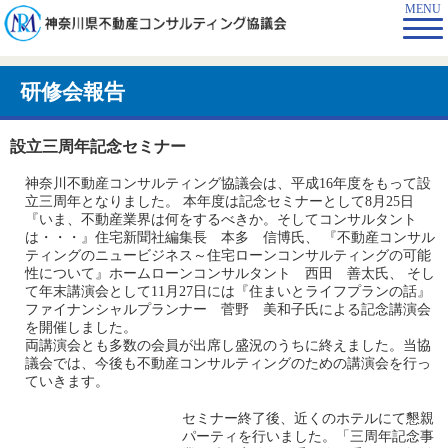
MENU
研修会報告
設立三周年記念セミナー
神奈川不動産コンサルティング協議会は、平成16年度をもって設
立三周年となりました。 本年度は記念セミナーとして8月25日
『いま、不動産業界は何をするべきか。そしてコンサルタント
は・・・』住宅新聞社編集長 本多 信博氏、 『不動産コンサル
ティングのニュービジネス～住宅ローンコンサルティングの可能
性について』ホームローンコンサルタント 西田 善太氏、 そし
て年末講演会として11月27日には『住まいとライフプランの話』
ファイナンシャルプランナー 菅野 美和子氏による記念講演会
を開催しました。
両講演会とも多数の会員が出席し盛況のうちに終えました。当協
議会では、今後も不動産コンサルティングのための講演会を行っ
ていきます。
セミナー終了後、近くのホテルにて懇親
パーティを行いました。「三周年記念事