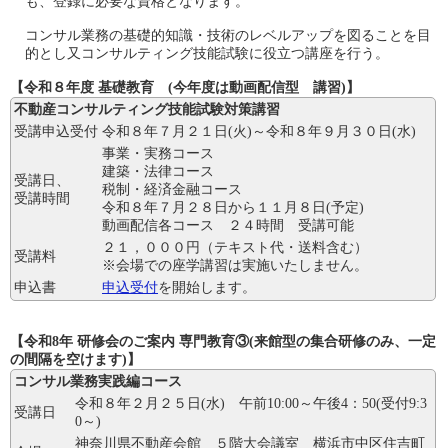
も、登録に必要な資格となります。
コンサル業務の基礎的知識・技術のレベルアップを図ることを目
的とし又コンサルティング技能試験に役立つ講座を行う。
【令和８年度 基礎教育 (今年度は動画配信型 講習)】
不動産コンサルティング技能試験対策講習
受講申込受付
令和８年７月２１日(火)～令和８年９月３０日(水)
事業・実務コース
建築・法律コース
受講日、
税制・経済金融コース
受講時間
令和８年７月２８日から１１月８日(予定)
動画配信各コース ２４時間 受講可能
２１，０００円（テキスト代・送料含む）
受講料
※会場での座学講習は実施いたしません。
申込書
申込受付
を開始します。
【令和8年 研修会のご案内 専門教育③(来館型の集合研修のみ、一定
の間隔を空けます)】
コンサル業務実践編コース
令和８年２月２５日(水) 午前10:00～午後4：50(受付9:3
受講日
0～)
神奈川県不動産会館 ５階大会議室 横浜市中区住吉町