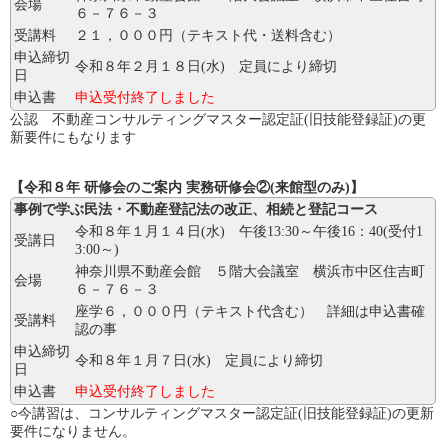
会場
６－７６－３
受講料
２１，０００円（テキスト代・送料含む）
申込締切
令和８年２月１８日(水) 定員により締切
日
申込書
申込受付終了しました
公認 不動産コンサルティングマスター認定証(旧技能登録証)の更
新要件にもなります
【令和８年 研修会のご案内 実務研修会②(来館型のみ)】
事例で学ぶ民法・不動産登記法の改正、相続と登記コース
令和８年１月１４日(水) 午後13:30～午後16：40(受付1
受講日
3:00～)
神奈川県不動産会館 ５階大会議室 横浜市中区住吉町
会場
６－７６－３
座学６，０００円（テキスト代含む） 詳細は申込書確
受講料
認の事
申込締切
令和８年１月７日(水) 定員により締切
日
申込書
申込受付終了しました
○今講習は、コンサルティングマスター認定証(旧技能登録証)の更新
要件になりません。